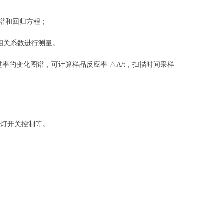
图谱和回归方程；
相关系数进行测量。
率的变化图谱，可计算样品反应率 △A/t，扫描时间采样
钨灯开关控制等。