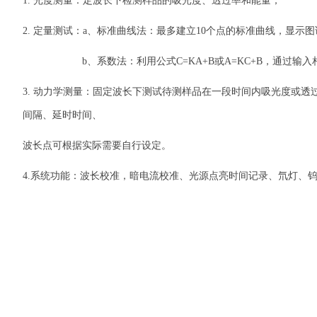
1. 光度测量：定波长下检测样品的吸光度、透过率和能量；
2. 定量测试：a、标准曲线法：最多建立10个点的标准曲线，显示
b、系数法：利用公式C=KA+B或A=KC+B，通过输入
3. 动力学测量：固定波长下测试待测样品在一段时间内吸光度或透过
间隔、延时时间、
波长点可根据实际需要自行设定。
4.系统功能：波长校准，暗电流校准、光源点亮时间记录、氘灯、