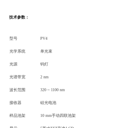
技术参数：
型号
PV4
光学系统
单光束
光源
钨灯
光谱带宽
2 nm
波长范围
320 ~ 1100 nm
接收器
硅光电池
样品池架
10 mm手动四联池架