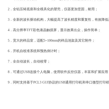
2．全铝压铸底座和全模具化的塑壳，仪器更加坚固，耐用；
3．全新的波长驱动机构，大幅提高了波长精度和重复性，有效降低
4．高分辨率TFT彩色液晶触摸屏，显示效果出众，操作简单；
5．宽大的样品室，适配5~100mm的样品池架及其它附件；
6．开机自校准系统和预热倒计时；
7．全自动波长，自动校零；
8．可通过USB连接个人电脑，使用软件反控仪器，丰富和扩展应用
9．同时支持基于PCL3 GUI协议的USB通用打印机和串口微型打印