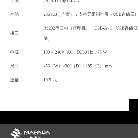
显示
5英寸TFT彩色LCD
存储
236 KB（内置），支持无限制扩展（USB存储器
RS232串口×1（打印机），USB-A×1（USB存储器
接口
脑）
电源
100 ~ 240V AC，50/60 Hz，75 W
尺寸
456（W）×360（D）×185（H） mm
重量
10.5 kg