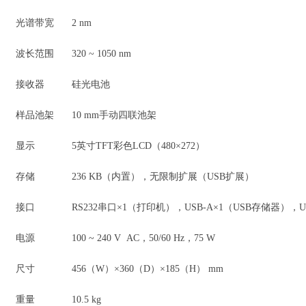
光谱带宽
2 nm
波长范围
320 ~ 1050 nm
接收器
硅光电池
样品池架
10 mm手动四联池架
显示
5英寸TFT彩色LCD（480×272）
存储
236 KB（内置），无限制扩展（USB扩展）
接口
RS232串口×1（打印机），USB-A×1（USB存储器），U
电源
100 ~ 240 V AC，50/60 Hz，75 W
尺寸
456（W）×360（D）×185（H） mm
重量
10.5 kg