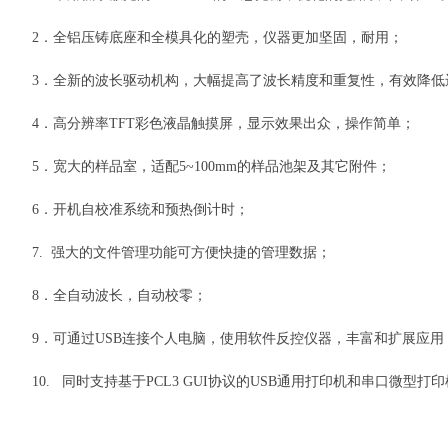
2．全铝压铸底座和全模具化的塑壳，仪器更加坚固，耐用；
3．全新的波长驱动机构，大幅提高了波长精度和重复性，有效降低
4．高分辨率TFT彩色液晶触摸屏，显示效果出众，操作简单；
5．宽大的样品室，适配5~100mm的样品池架及其它附件；
6．开机自校准系统和预热倒计时；
7. 强大的文件管理功能可方便快捷的管理数据；
8．全自动波长，自动校零；
9．可通过USB连接个人电脑，使用软件反控仪器，丰富和扩展应用
10. 同时支持基于PCL3 GUI协议的USB通用打印机和串口微型打