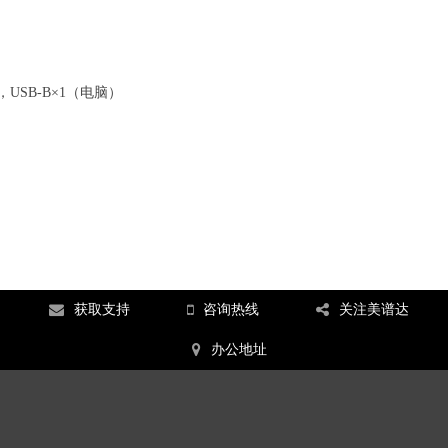
，USB-B×1（电脑）
获取支持
咨询热线
关注美谱达
办公地址