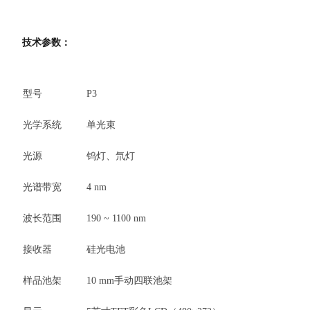
技术参数：
型号
P3
光学系统
单光束
光源
钨灯、氘灯
光谱带宽
4 nm
波长范围
190 ~ 1100 nm
接收器
硅光电池
样品池架
10 mm手动四联池架