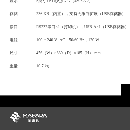
显示
5英寸TFT彩色LCD（480×272）
存储
236 KB（内置），支持无限制扩展（USB存储器）
接口
RS232串口×1（打印机），USB-A×1（USB存储器）
电源
100 ~ 240 V AC，50/60 Hz，120 W
尺寸
456（W）×360（D）×185（H） mm
重量
10.7 kg