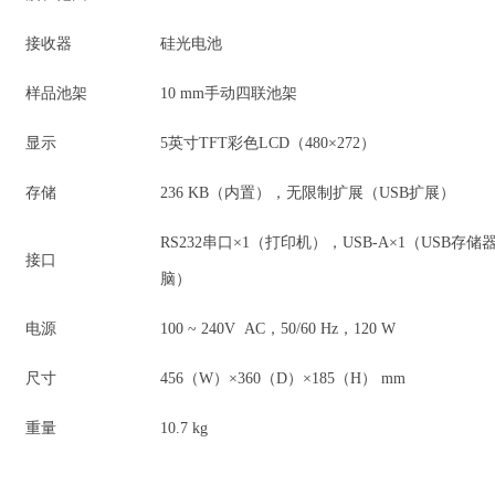
接收器
硅光电池
样品池架
10 mm手动四联池架
显示
5英寸TFT彩色LCD（480×272）
存储
236 KB（内置），无限制扩展（USB扩展）
RS232串口×1（打印机），USB-A×1（USB存储器
接口
脑）
电源
100 ~ 240V AC，50/60 Hz，120 W
尺寸
456（W）×360（D）×185（H） mm
重量
10.7 kg