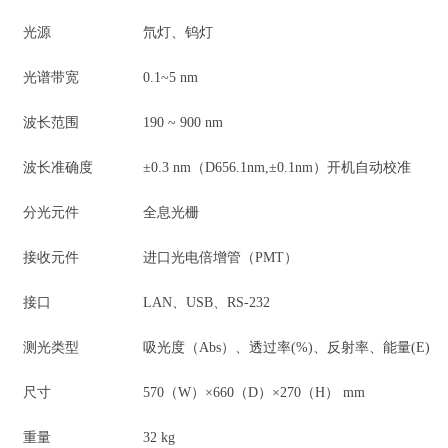
光源
氘灯、钨灯
光谱带宽
0.1~5 nm
波长范围
190 ~ 900 nm
波长准确度
±0.3 nm（D656.1nm,±0.1nm）开机自动校准
分光元件
全息光栅
接收元件
进口光电倍增管（PMT）
接口
LAN、USB、RS-232
测光类型
吸光度（Abs）、透过率(%)、反射率、能量(E)
尺寸
570（W）×660（D）×270（H） mm
重量
32 kg